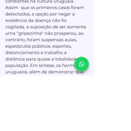
constantes na cultura uruguaia. 
Assim  que os primeiros casos foram 
detectados, a opção por negar a 
existência da doença não foi 
cogitada, a suposição de ser somente 
uma "gripezinha" não prosperou, ao 
contrário, foram suspensas aulas, 
espetáculos públicos, esportes, 
distanciamento e trabalho a 
distância para quase a totalidade da 
população. Em síntese, os 
hermanos
uruguaios, além de demonstrar que 
é possível a convergência de esforços 
e de ações entre governo e sociedade 
civil, nos indicam ser este o caminho 
mais eficaz para a tão esperada 
superação da pandemia. 