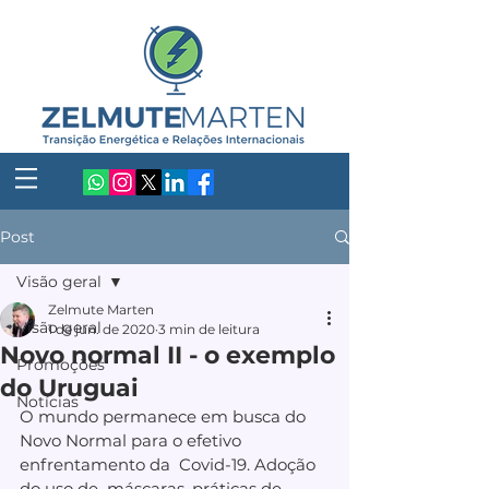
Post
Visão geral
Zelmute Marten
Visão geral
1 de jun. de 2020
3 min de leitura
Novo normal II - o exemplo
Promoções
do Uruguai
Notícias
O mundo permanece em busca do 
Novo Normal para o efetivo 
enfrentamento da  Covid-19. Adoção 
do uso de  máscaras, práticas de 