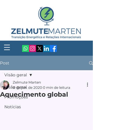
Post
Visão geral
Zelmute Marten
Visão geral
8 de jan. de 2020
0 min de leitura
Aquecimento global
Promoções
Notícias