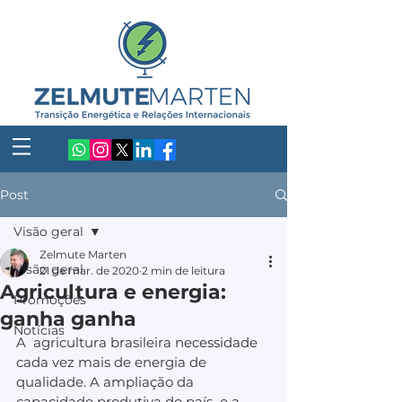
Post
Visão geral
Zelmute Marten
Visão geral
21 de mar. de 2020
2 min de leitura
Agricultura e energia:
Promoções
ganha ganha
Notícias
A  agricultura brasileira necessidade 
cada vez mais de energia de  
qualidade. A ampliação da 
capacidade produtiva do país  e a 