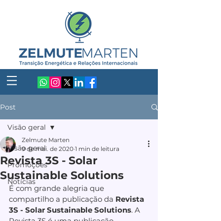
Post
Visão geral
Zelmute Marten
Visão geral
9 de mai. de 2020
1 min de leitura
Revista 3S - Solar
Promoções
Sustainable Solutions
Notícias
É com grande alegria que 
compartilho a publicação da 
Revista 
3S - Solar Sustainable Solutions
. A 
Revista 3S é uma publicação 