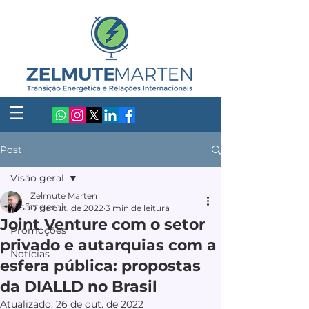
Post
Visão geral
Zelmute Marten
Visão geral
17 de out. de 2022
3 min de leitura
Joint Venture com o setor
Promoções
privado e autarquias com a
Notícias
esfera pública: propostas
da DIALLD no Brasil
Atualizado:
26 de out. de 2022