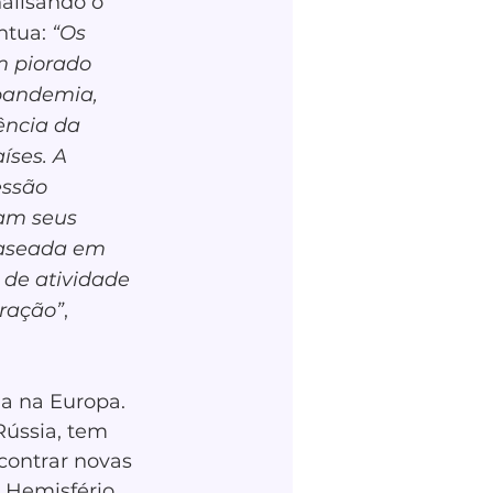
alisando o 
tua: 
“Os 
m piorado 
pandemia, 
ência da 
íses. A 
essão 
am seus 
baseada em 
 de atividade 
ração”
, 
a na Europa. 
ússia, tem 
contrar novas 
 Hemisfério 