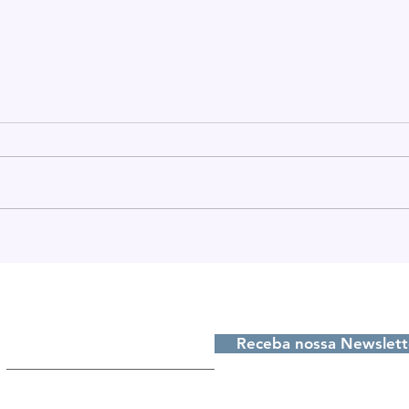
Projeto de recuperação
São
da Previdência Pública
comb
em São Lourenço do Sul
dos
e de
Receba nossas atualizações, digite seu e-m
rees
do 
Receba nossa Newslett