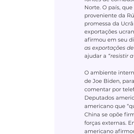
Norte. O país, qu
proveniente da Rú
promessa da Ucrân
exportações ucran
afirmou em seu dis
as exportações de
ajudar a 
“resistir
O ambiente intern
de Joe Biden, para 
comentar por tele
Deputados america
americano que “qu
China se opõe fir
forças externas. 
americano afirmou