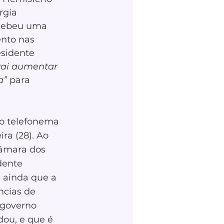
rgia 
ecebeu uma 
nto nas 
sidente 
vai aumentar 
a”
 para 
o telefonema 
ra (28). Ao 
Câmara dos 
dente 
 ainda que a 
ncias de 
 governo 
ou, e que é 