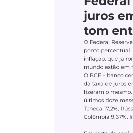
Federal
juros e
tom ent
O Federal Reserve 
ponto percentual.
inflação, que já 
mundo estão em fas
O BCE – banco cen
da taxa de juros e
fizeram o mesmo. 
últimos doze mese
Tcheca 17,2%, Rússi
Colômbia 9,67%, I