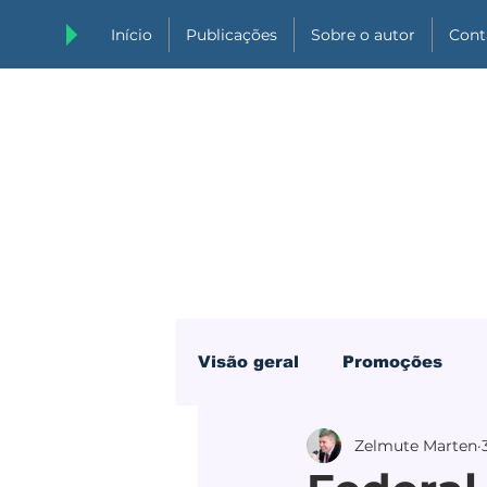
Início
Publicações
Sobre o autor
Cont
Visão geral
Promoções
Zelmute Marten