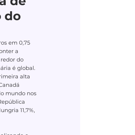
a de
o do
ros em 0,75 
nter a 
redor do 
ria é global. 
imeira alta 
 Canadá 
 do mundo nos 
República 
Hungria 11,7%, 