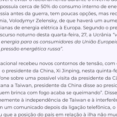
e possuía cerca de 50% do consumo interno de ene
ssia antes da guerra, tem poucas opções, mas r
ia, 
Volodymyr Zelensky
, de que haverá um aume
ianas de energia elétrica à Europa. Segundo o pre
curso noturno desta quarta-feira, 27, a Ucrânia 
“
 energia para os consumidores da União Europei
 a pressão energética russa”
.
acional recebeu novos contornos de tensão, com 
o presidente da China, Xi Jinping, nesta quinta-fei
fone sobre uma possível visita da presidente da 
na a Taiwan, presidente da China disse ao presi
em brinca com fogo acaba se queimando”. Disse
memente à independência de Taiwan e à interferê
Em um comunicado depois da ligação telefônica, o
 que a posição do país em relação à ilha não mud