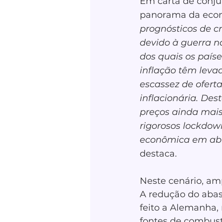
Em carta de conjun
panorama da econo
prognósticos de c
devido à guerra n
dos quais os país
inflação têm levad
escassez de ofert
inflacionária. De
preços ainda mais
rigorosos lockdow
econômica em abr
destaca.
Neste cenário, am
A redução do abas
feito a Alemanha,
fontes de combust