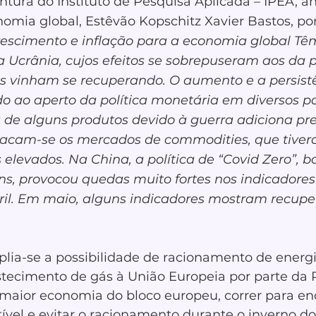
tura do Instituto de Pesquisa Aplicada – IPEA, an
mia global, Estêvão Kopschitz Xavier Bastos, pon
rescimento e inflação para a economia global Tê
a Ucrânia, cujos efeitos se sobrepuseram aos da 
es vinham se recuperando. O aumento e a persist
o ao aperto da política monetária em diversos pa
a de alguns produtos devido à guerra adiciona pr
stacam-se os mercados de commodities, que tiver
 elevados. Na China, a política de “Covid Zero”, 
ns, provocou quedas muito fortes nos indicadores
il. Em maio, alguns indicadores mostram recupe
plia-se a possibilidade de racionamento de energi
tecimento de gás à União Europeia por parte da R
 maior economia do bloco europeu, correr para en
ível e evitar o racionamento durante o inverno do