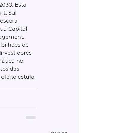
030. Esta 
t, Sul 
escera 
uá Capital, 
agement, 
bilhões de 
nvestidores 
ática no 
tos das 
efeito estufa 