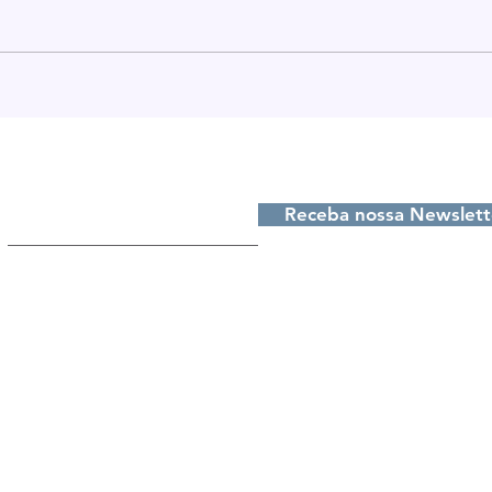
Projeto de recuperação
São
da Previdência Pública
comb
em São Lourenço do Sul
dos
e de
Receba nossas atualizações, digite seu e-m
rees
do 
Receba nossa Newslett