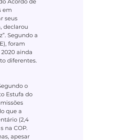
do Acordo de 
s em 
r seus 
, declarou 
z”. Segundo a 
), foram 
 2020 ainda 
o diferentes. 
 Segundo o 
o Estufa do 
emissões 
do que a 
ntário (2,4 
s na COP. 
as, apesar 