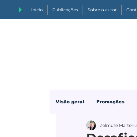
Início
Publicações
Sobre o autor
Cont
Visão geral
Promoções
Zelmute Marten