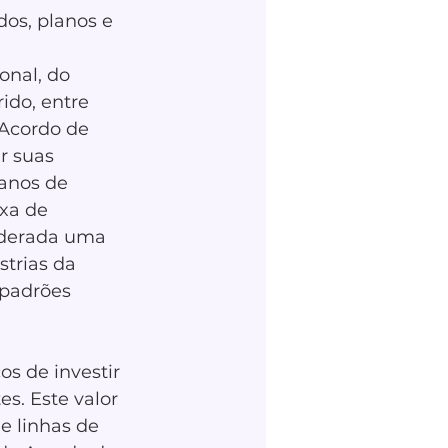
os, planos e 
onal, do 
ido, entre 
Acordo de 
r suas 
anos de 
xa de 
iderada uma 
trias da 
padrões 
os de investir 
s. Este valor 
e linhas de 