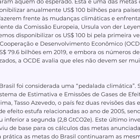
caram aquém do esperado. Esta é uma das metas 
ponibilizar anualmente US$ 100 bilhões para paíse
azerem frente às mudanças climáticas e enfrenta
dente da Comissão Europeia, Ursula von der Leyen
mos disponibilizar os US$ 100 bi pela primeira ve
 Cooperação e Desenvolvimento Econômico (OCDE
US$ 79.6 bilhões em 2019, e embora os números de
zados, a OCDE avalia que eles não devem ser muit
Brasil foi considerada uma “pedalada climática”.
stema de Estimativa e Emissões de Gases de Efeit
ima, Tasso Azevedo, o país fez duas revisões das 
de efeito estufa relacionadas ao ano de 2005, sen
u inferior a segunda (2,8 GtCO2e). Este último inve
viu de base para os cálculos das metas anunciada
na prática as metas do Brasil continuaram as mesm