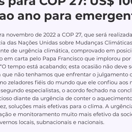
s para COP 27: US$ 10
 ao ano para emergen
a novembro de 2022 a COP 27, que será realizada 
ia das Nações Unidas sobre Mudanças Climáticas 
nte de urgência climática, comprovado em posic
 em carta pelo Papa Francisco que implorou por 
 “O tempo está acabando; esta ocasião não deve s
 que não tenhamos que enfrentar o julgamento d
mo zeladores fiéis do mundo que ele confiou aos 
 segundo especialistas, o acordo fechado na conc
cioso diante da urgência de conter o aquecimento
z, soluções mais efetivas para o clima. A urgênci
zação e monitoramento muito mais efetivo da socie
ernos locais, subnacionais e nacionais.  