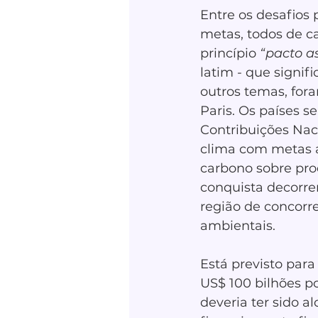
Entre os desafios 
metas, todos de c
princípio 
“pacto a
latim - que signif
outros temas, for
Paris. Os países 
Contribuições Nac
clima com metas a
carbono sobre pr
conquista decorre
região de concor
ambientais.
Está previsto para 
US$ 100 bilhões p
deveria ter sido a