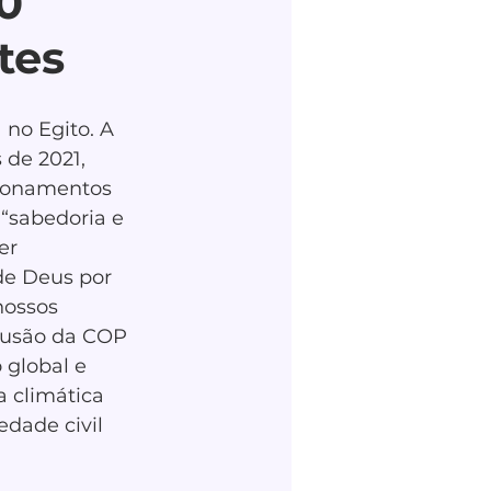
0
tes
no Egito. A 
de 2021, 
ionamentos 
“sabedoria e 
er 
e Deus por 
nossos 
lusão da COP 
 global e 
a climática 
dade civil 