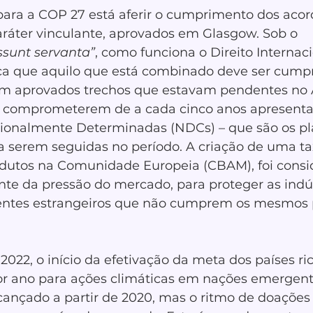
para a COP 27 está aferir o cumprimento dos acord
aráter vinculante, aprovados em Glasgow. Sob o 
ssunt servanta”
, como funciona o Direito Internaci
ica que aquilo que está combinado deve ser cumpr
am aprovados trechos que estavam pendentes no 
se comprometerem de a cada cinco anos apresenta
ionalmente Determinadas (NDCs) – que são os pl
 serem seguidas no período. A criação de uma ta
odutos na Comunidade Europeia (CBAM), foi cons
nte da pressão do mercado, para proteger as indús
rentes estrangeiros que não cumprem os mesmos 
2022, o início da efetivação da meta dos países ric
or ano para ações climáticas em nações emergente
lcançado a partir de 2020, mas o ritmo de doações 