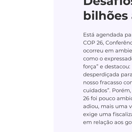
Desafio
bilhões
Está agendada par
COP 26, Conferênc
ocorreu em ambie
como o expressado
força” e destacou:
desperdiçada para
nosso fracasso co
cuidados”. Porém,
26 foi pouco ambi
adiou, mais uma ve
exige uma fiscali
em relação aos gov