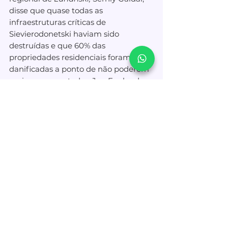
disse que quase todas as 
infraestruturas críticas de 
Sievierodonetski haviam sido 
destruídas e que 60% das 
propriedades residenciais foram 
danificadas a ponto de não poderem 
mais ser consertadas. Jan Egeland, 
secretário-geral da agência de auxílio 
Conselho Norueguês de Refugiados, 
que há muito tempo operava em 
Sievierodonetski
, disse que ficou 
horrorizado com a sua destruição. 
Até 12 mil civis permanecem na linha 
de tiro, sem acesso suficiente a água, 
alimentação, remédios ou 
eletricidade, disse Egeland.  