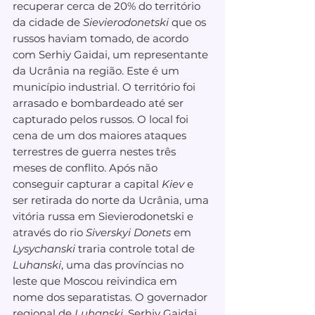
recuperar cerca de 20% do território 
da cidade de 
Sievierodonetski
 que os 
russos haviam tomado, de acordo 
com Serhiy Gaidai, um representante 
da Ucrânia na região. Este é um 
município industrial. O território foi 
arrasado e bombardeado até ser 
capturado pelos russos. O local foi 
cena de um dos maiores ataques 
terrestres de guerra nestes três 
meses de conflito. Após não 
conseguir capturar a capital 
Kiev
 e 
ser retirada do norte da Ucrânia, uma 
vitória russa em Sievierodonetski e 
através do rio 
Siverskyi Donets
 em 
Lysychanski
 traria controle total de 
Luhanski
, uma das províncias no 
leste que Moscou reivindica em 
nome dos separatistas. O governador 
regional de 
Luhanski, 
Serhiy Gaidai, 