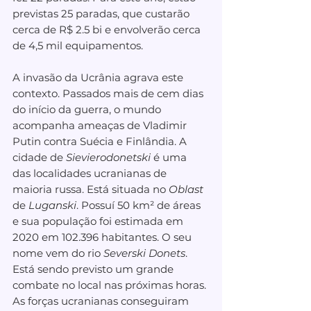
previstas 25 paradas, que custarão 
cerca de R$ 2.5 bi e envolverão cerca 
de 4,5 mil equipamentos.
A invasão da Ucrânia agrava este 
contexto. Passados mais de cem dias 
do início da guerra, o mundo 
acompanha ameaças de Vladimir 
Putin contra Suécia e Finlândia. A 
cidade de 
Sievierodonetski
 é uma 
das localidades ucranianas de 
maioria russa. Está situada no 
Oblast 
de 
Luganski
. Possuí 50 km² de áreas 
e sua população foi estimada em 
2020 em 102.396 habitantes. O seu 
nome vem do rio 
Severski Donets
. 
Está sendo previsto um grande 
combate no local nas próximas horas. 
As forças ucranianas conseguiram 