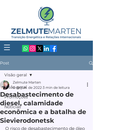
Post
Visão geral
Zelmute Marten
Visão geral
6 de jun. de 2022
3 min de leitura
Desabastecimento de
Promoções
diesel, calamidade
Notícias
econômica e a batalha de
Sievierodonetsk
O risco de desabastecimento de óleo 