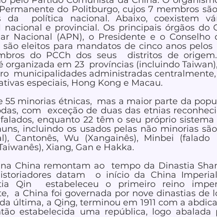
o pelo Partido Comunista da China. O organismo
ermanente do Politburgo, cujos 7 membros são o
 da  política nacional. Abaixo, coexistem vá
l nacional e provincial. Os principais órgãos do G
ar Nacional (APN), o Presidente e o Conselho d
o eleitos para mandatos de cinco anos pelos  c
bros do PCCh dos seus  distritos de origem.
 organizada em 23  províncias (incluindo Taiwan), 
o  municipalidades administradas centralmente,
rativas especiais, Hong Kong e Macau.
55 minorias étnicas,  mas a maior parte da popula
odas, com  exceção de duas das etnias reconheci
 falados, enquanto 22 têm o seu próprio sistema d
uns, incluindo os usados pelas não minorias sã
al), Cantonês, Wu (Xangainês), Minbei (falado 
aiwanês), Xiang, Gan e Hakka.  
s na China remontam ao  tempo da Dinastia Shang
istoriadores datam  o início da China Imperial
a Qin  estabeleceu o primeiro reino imperia
  a China foi governada por nove dinastias de l
 da última, a Qing, terminou em 1911 com a abdica
tão estabelecida uma república, logo abalada p