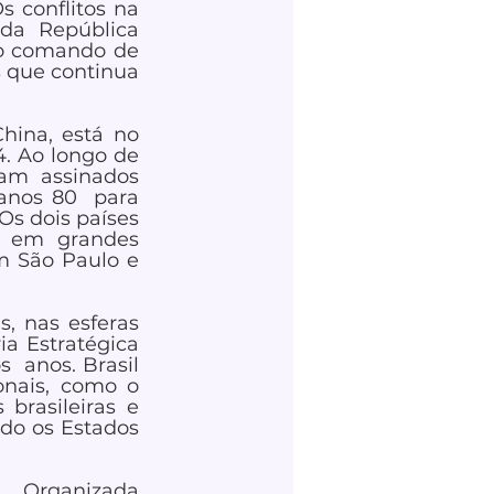
 conflitos na 
a República 
 o comando de 
 que continua 
hina, está no 
. Ao longo de 
m assinados  
anos 80  para 
s dois países 
s em grandes 
m São Paulo e 
, nas esferas 
a Estratégica 
 anos. Brasil 
nais, como o 
brasileiras e 
do os Estados 
  Organizada 