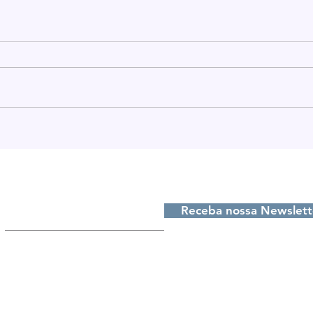
Projeto de recuperação
São
da Previdência Pública
comb
em São Lourenço do Sul
dos
e de
Receba nossas atualizações, digite seu e-m
rees
do 
Receba nossa Newslett