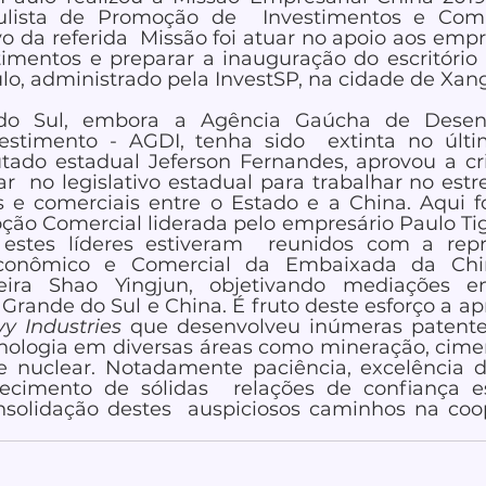
lista de Promoção de  Investimentos e Compe
vo da referida  Missão foi atuar no apoio aos empr
timentos e preparar a inauguração do escritório 
o, administrado pela InvestSP, na cidade de Xanga
o Sul, embora a Agência Gaúcha de Desenv
stimento - AGDI, tenha sido  extinta no últim
ado estadual Jeferson Fernandes, aprovou a cr
r  no legislativo estadual para trabalhar no estr
is e comerciais entre o Estado e a China. Aqui fo
ão Comercial liderada pelo empresário Paulo Tigr
4, estes líderes estiveram  reunidos com a rep
onômico e Comercial da Embaixada da China
eira Shao Yingjun, objetivando mediações em
o Grande do Sul e China. É fruto deste esforço a a
y Industries 
que desenvolveu inúmeras patentes
ologia em diversas áreas como mineração, cimen
e nuclear. Notadamente paciência, excelência d
lecimento de sólidas  relações de confiança es
solidação destes  auspiciosos caminhos na coop