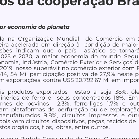
s da cooperação Bra
or economia do planeta
da na Organização Mundial  do Comércio em 2
ra acelerada em direção à  condição de maior
isões indicam que o país  asiático se tornar
 2025 e 2030, a maior economia do mundo. Segu
nomia, Indústria, Comércio Exterior e Serviços do 
e 2019, nosso superávit no comércio exterior com
414, 54 Mi, participação positiva de 27,9% neste p
em exportações, contra US$ 20.792,67 Mi em impor
ais produtos exportados  estão a soja 38%, óle
inérios de ferro e  seus concentrados 18%. Em
rnes de bovinos  2.3%, ferro-ligas 1.7% e outr
ram plataformas de perfuração ou de exploração
anufaturados 9.8%, circuitos impressos e outra
ois vem circuitos, dispositivos, peças, tecidos de  fi
s orgânicos, fios,  obras, entre outros.