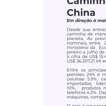
Caminho
China
Em direção à mai
Desde sua entra
caminha de manei
planeta. As prev
nominais, entre 
ministério da  Eco
janeiro a julho d
à cifra de US$ 15.
US$ 36.207,21 Mi 
Entre os princip
petróleo 24% e m
celulose 5.9%, ca
importados,  lide
10%,  produtos m
telefonia 4.2%. Dep
máquinas, composto