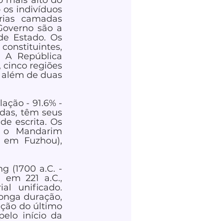
 mais alto do 
s indivíduos 
rias camadas 
overno são a  
e Estado. Os 
onstituintes, 
 A República 
cinco regiões 
 além de duas 
ção - 91.6% - 
das, têm seus 
e escrita. Os 
o o  Mandarim 
 em Fuzhou), 
 (1700 a.C. - 
 em 221 a.C., 
l unificado. 
onga duração, 
ção do último 
elo início da 