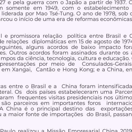
27 e pela guerra com o Japão a partir de 1937. Os
am somente em 1949, com o estabelecimento d
 liderada por Mao Tsé-Tung. O ano de 1978, sob
cou o início de uma era de reformas econômicas
 e promissora relação  política entre Brasil e C
e relações  diplomáticas em 15 de agosto de 1974
guintes, alguns acordos de baixo impacto fora
ses. Outros acordos foram assinados durante os 
pos da ciência, tecnologia, cultura e educação. O
epresentações por meio de  Consulados-Gerai
l, em Xangai,  Cantão e Hong Kong; e a China, e
cas entre o Brasil e a  China foram intensificadas
ateral. Os  dois países estabeleceram uma Parceri
ram  frequentes visitas presidenciais nos últimos 
ão parceiros em importantes foros  internacio
 China é o principal destino das  exportações 
a maior fonte de importações  do Brasil, passan
aulo realizou a Missão Empresarial China 2019.