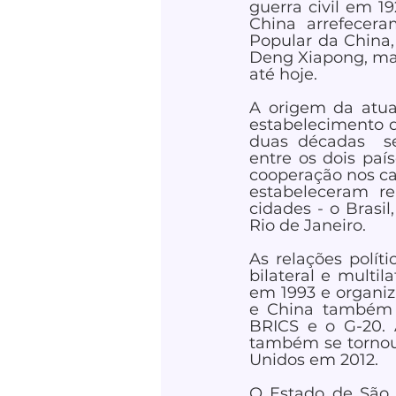
guerra civil em 19
China arrefecer
Popular da China,
Deng Xiapong, mar
até hoje.  
A origem da atual
estabelecimento d
duas décadas  se
entre os dois paí
cooperação nos cam
estabeleceram r
cidades - o Brasi
Rio de Janeiro.  
As relações políti
bilateral e multil
em 1993 e organiza
e China também s
BRICS e o G-20. A
também se tornou 
Unidos em 2012.  
O Estado de São P