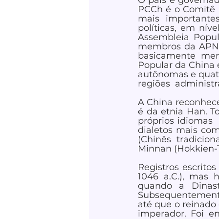
O país é governad
PCCh é o Comitê P
mais importantes
políticas, em níve
Assembleia Popul
membros da APN sã
basicamente mem
Popular da China é
autônomas e quatr
regiões  administ
A China reconhece 
é da etnia Han. T
próprios idiomas 
dialetos mais com
(Chinês tradicion
Minnan (Hokkien-T
Registros escrito
1046 a.C.), mas h
quando a Dinasti
Subsequentemente,
até que o reinado
imperador. Foi en