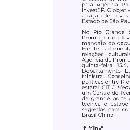
pela Agência Pau
InvestSP. O objeti
atração de  inves
Estado de São Paul
No Rio Grande d
Promoção do Inve
mandato do deput
Frente Parlamenta
relações  cultura
Agência de Promoç
quinta-feira, 15.
Departamento Ec
Ministra Conselh
políticas entre Ri
estatal CITIC 
Heav
um Centro de Tecn
de grande porte 
técnica e estabe
segredos para con
Brasil China. 