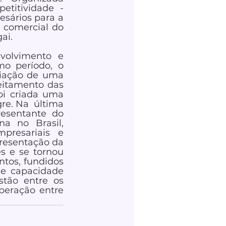
titividade - 
esários para a 
 comercial do 
i.  
olvimento e 
o período, o 
iação de uma 
eitamento das 
i criada uma  
e. Na  última 
resentante do 
 no Brasil, 
presariais e 
presentação da 
 e se tornou 
tos, fundidos 
e capacidade 
tão entre os 
eração entre 