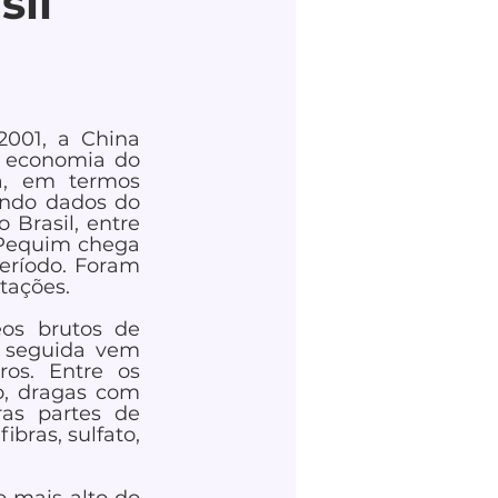
sil
001, a China 
 economia do 
á, em termos 
ndo dados do 
Brasil, entre  
 Pequim chega 
eríodo. Foram 
tações.
os brutos de 
 seguida vem 
os. Entre os 
, dragas com 
s partes de  
bras, sulfato, 